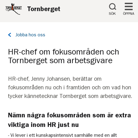
Till innehåll på sidan
Tornberget
SÖK
ÖPPNA
Tillbaka
Jobba hos oss
till
sidan:
HR-chef om fokusområden och
Tornberget som arbetsgivare
HR-chef, Jenny Johansen, berättar om
fokusområden nu och i framtiden och om vad hon
tycker kännetecknar Tornberget som arbetsgivare.
Nämn några fokusområden som är extra
viktiga inom HR just nu
- Vi lever i ett kunskapsintensivt samhälle med en allt