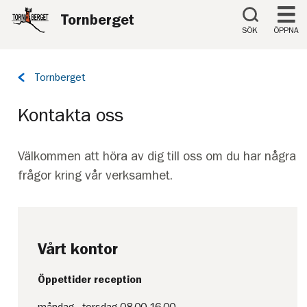
Till innehåll på sidan
Tornberget
SÖK
ÖPPNA
Tillbaka
Tornberget
till
sidan:
Kontakta oss
Välkommen att höra av dig till oss om du har några
frågor kring vår verksamhet.
Vårt kontor
Öppettider reception